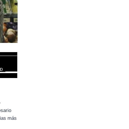
o
esario
lias más