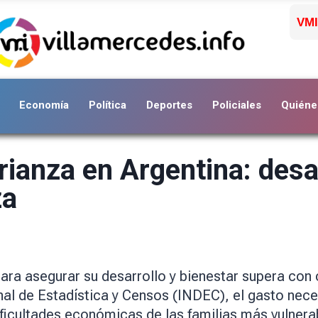
VMI
Economía
Política
Deportes
Policiales
Quiéne
crianza en Argentina: desa
za
 para asegurar su desarrollo y bienestar supera co
onal de Estadística y Censos (INDEC), el gasto nec
ificultades económicas de las familias más vulner