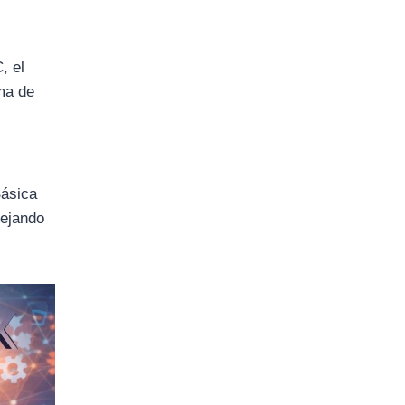
, el
ima de
Básica
dejando