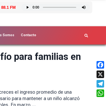
 88.1 FM
s Somos
Contacto
fío para familias en
Face
X
Tele
n creces el ingreso promedio de una
esario para mantener a un niño alcanzó
What
ables. En marzo,…