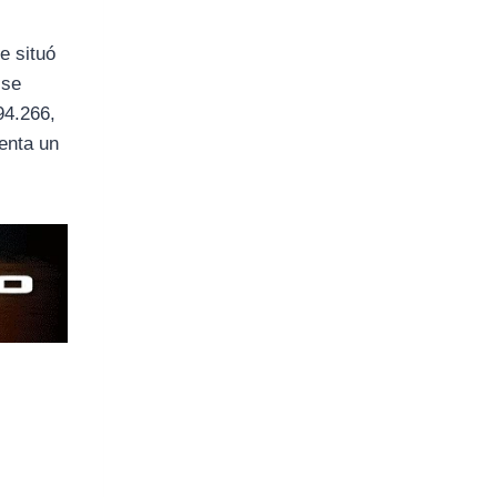
e situó
 se
94.266,
enta un