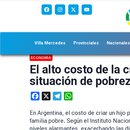
Villa Mercedes
Provinciales
Nacionales
ECONOMÍA
El alto costo de la 
situación de pobre
Facebook
X
Telegram
WhatsApp
En Argentina, el costo de criar un hijo
familia pobre. Según el Instituto Naci
niveles alarmantes, exacerbando las d