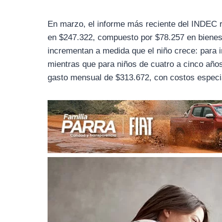
o
r
A
o
a
p
En marzo, el informe más reciente del INDEC r
k
m
p
en $247.322, compuesto por $78.257 en bienes 
incrementan a medida que el niño crece: para 
mientras que para niños de cuatro a cinco año
gasto mensual de $313.672, con costos especia