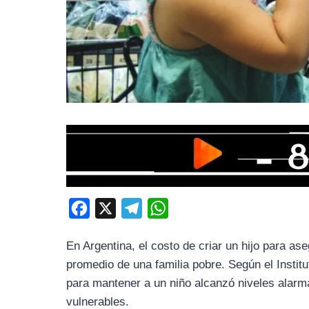
F
X
T
W
a
e
h
En Argentina, el costo de criar un hijo para as
c
l
a
promedio de una familia pobre. Según el Insti
e
e
t
para mantener a un niño alcanzó niveles alarm
b
g
s
vulnerables.