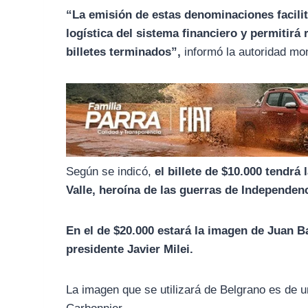
b
g
s
“La emisión de estas denominaciones facilita
o
r
A
logística del sistema financiero y permitirá
o
a
p
billetes terminados”,
informó la autoridad mon
k
m
p
Según se indicó,
el billete de $10.000 tendr
Valle, heroína de las guerras de Independen
En el de $20.000 estará la imagen de Juan B
presidente Javier Milei.
La imagen que se utilizará de Belgrano es de un