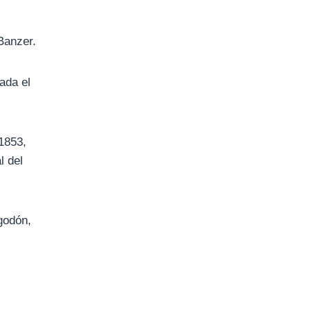
 Banzer.
zada el
 1853,
l del
godón,
n