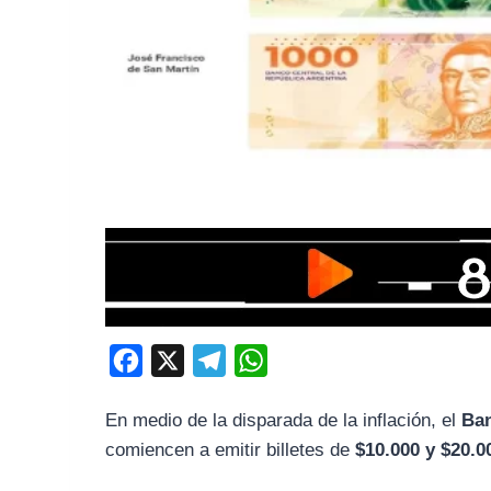
F
X
T
W
a
e
h
En medio de la disparada de la inflación, el
Ban
c
l
a
comiencen a emitir billetes de
$10.000 y $20.0
e
e
t