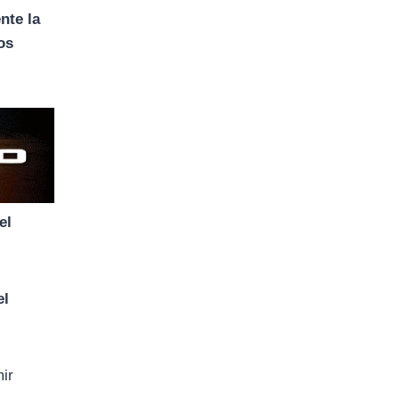
nte la
os
el
el
mir