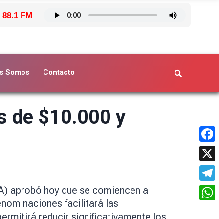
 88.1 FM
s Somos
Contacto
es de $10.000 y
Face
X
Tele
CRA) aprobó hoy que se comiencen a
enominaciones facilitará las
What
permitirá reducir significativamente los