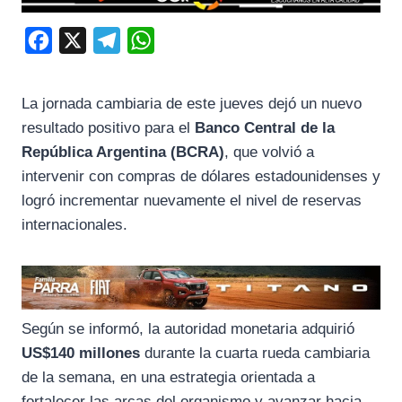
F
X
T
W
a
e
h
c
l
a
La jornada cambiaria de este jueves dejó un nuevo
e
e
t
resultado positivo para el
Banco Central de la
b
g
s
República Argentina (BCRA)
, que volvió a
o
r
A
intervenir con compras de dólares estadounidenses y
logró incrementar nuevamente el nivel de reservas
o
a
p
internacionales.
k
m
p
Según se informó, la autoridad monetaria adquirió
US$140 millones
durante la cuarta rueda cambiaria
de la semana, en una estrategia orientada a
fortalecer las arcas del organismo y avanzar hacia