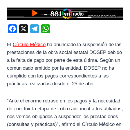
F
X
T
W
a
e
h
El
Círculo Médico
ha anunciado la suspensión de las
c
l
a
prestaciones de la obra social estatal DOSEP debido
e
e
t
a la falta de pago por parte de esta última. Según un
b
g
s
comunicado emitido por la entidad, DOSEP no ha
o
r
A
cumplido con los pagos correspondientes a las
o
a
p
prácticas realizadas desde el 25 de abril.
k
m
p
“Ante el enorme retraso en los pagos y la necesidad
de concluir la etapa de cobro adicional a los afiliados,
nos vemos obligados a suspender las prestaciones
(consultas y prácticas)”, afirmó el Círculo Médico en