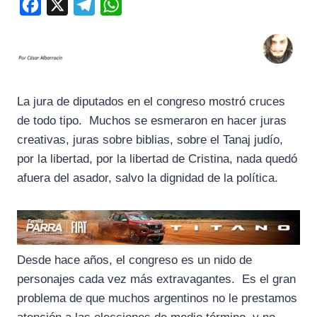
F
X
T
W
a
e
h
c
l
a
e
e
t
b
g
s
La jura de diputados en el congreso mostró cruces
o
r
A
de todo tipo. Muchos se esmeraron en hacer juras
o
a
p
creativas, juras sobre biblias, sobre el Tanaj judío,
k
m
p
por la libertad, por la libertad de Cristina, nada quedó
afuera del asador, salvo la dignidad de la política.
Desde hace años, el congreso es un nido de
personajes cada vez más extravagantes. Es el gran
problema de que muchos argentinos no le prestamos