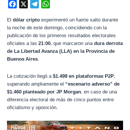
F
X
T
W
a
e
h
El
dólar cripto
experimentó un fuerte salto durante
c
l
a
la noche de este domingo, coincidiendo con la
e
e
t
publicación de los primeros resultados electorales
b
g
s
oficiales a las
21:00
, que marcaron una
dura derrota
o
r
A
de La Libertad Avanza (LLA) en la Provincia de
o
a
p
Buenos Aires
.
k
m
p
La cotización llegó a
$1.499 en plataformas P2P
,
superando ampliamente el
“escenario adverso” de
$1.460 planteado por JP Morgan
, en caso de una
diferencia electoral de más de cinco puntos entre
oficialismo y oposición.