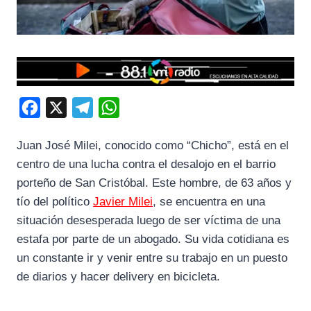
F
X
T
W
a
e
h
Juan José Milei, conocido como “Chicho”, está en el
c
l
a
centro de una lucha contra el desalojo en el barrio
e
e
t
porteño de San Cristóbal. Este hombre, de 63 años y
b
g
s
tío del político
Javier Milei
, se encuentra en una
o
r
A
situación desesperada luego de ser víctima de una
o
a
p
estafa por parte de un abogado. Su vida cotidiana es
k
m
p
un constante ir y venir entre su trabajo en un puesto
de diarios y hacer delivery en bicicleta.