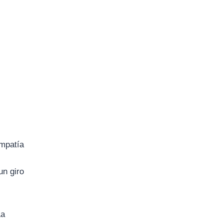
empatía
un giro
La