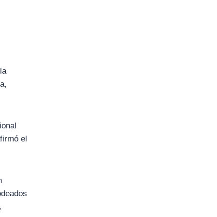
la
a,
ional
firmó el
.
n
rodeados
,