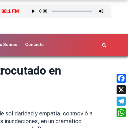
 88.1 FM
s Somos
Contacto
trocutado en
Face
X
Tele
 de solidaridad y empatía conmovió a
s inundaciones, en un dramático
What