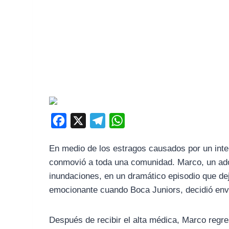
F
X
T
W
a
e
h
En medio de los estragos causados por un inte
c
l
a
conmovió a toda una comunidad. Marco, un adol
e
e
t
inundaciones, en un dramático episodio que dej
b
g
s
emocionante cuando Boca Juniors, decidió envia
o
r
A
o
a
p
Después de recibir el alta médica, Marco regre
k
m
p