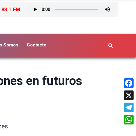
 88.1 FM
s Somos
Contacto
ones en futuros
Face
X
Tele
nes
What