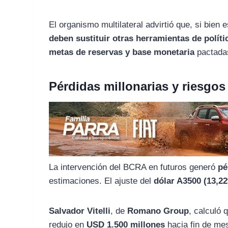
o
r
A
o
a
p
El organismo multilateral advirtió que, si bien
k
m
p
deben sustituir otras herramientas de polít
metas de reservas y base monetaria
pactadas
Pérdidas millonarias y riesgos 
La intervención del BCRA en futuros generó
pé
estimaciones. El ajuste del
dólar A3500 (13,2
Salvador Vitelli
, de
Romano Group
, calculó 
redujo en
USD 1.500 millones
hacia fin de me