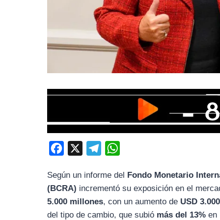
F
X
T
W
a
e
h
Según un informe del
Fondo Monetario Intern
c
l
a
(BCRA)
incrementó su exposición en el merc
e
e
t
5.000 millones
, con un aumento de
USD 3.000
b
g
s
del tipo de cambio, que subió
más del 13%
en 