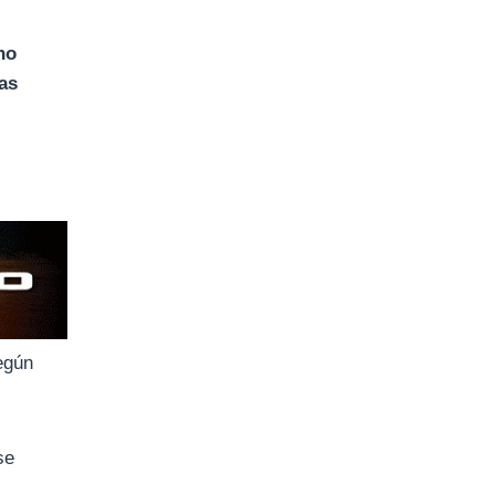
no
as
egún
se