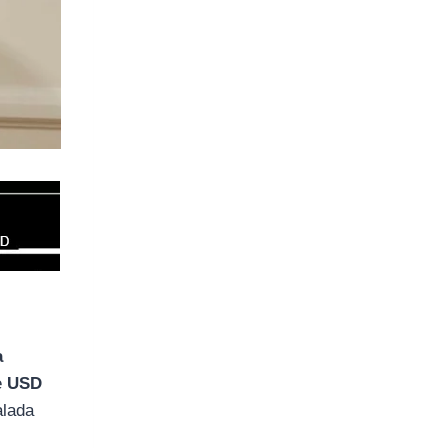
a
e
USD
alada