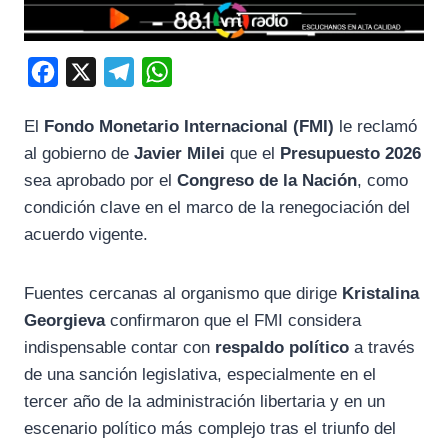
F
X
T
W
a
e
h
El
Fondo Monetario Internacional (FMI)
le reclamó
c
l
a
al gobierno de
Javier Milei
que el
Presupuesto 2026
e
e
t
sea aprobado por el
Congreso de la Nación
, como
b
g
s
condición clave en el marco de la renegociación del
o
r
A
acuerdo vigente.
o
a
p
k
m
p
Fuentes cercanas al organismo que dirige
Kristalina
Georgieva
confirmaron que el FMI considera
indispensable contar con
respaldo político
a través
de una sanción legislativa, especialmente en el
tercer año de la administración libertaria y en un
escenario político más complejo tras el triunfo del