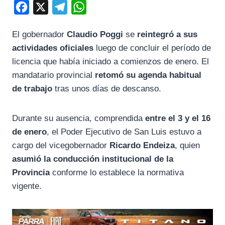
F
X
T
W
a
e
h
El gobernador
Claudio Poggi
se
reintegró a sus
c
l
a
actividades oficiales
luego de concluir el período de
e
e
t
licencia que había iniciado a comienzos de enero. El
b
g
s
mandatario provincial
retomó su agenda habitual
o
r
A
de trabajo
tras unos días de descanso.
o
a
p
k
m
p
Durante su ausencia, comprendida
entre el 3 y el 16
de enero
, el Poder Ejecutivo de San Luis estuvo a
cargo del vicegobernador
Ricardo Endeiza
, quien
asumió la conducción institucional de la
Provincia
conforme lo establece la normativa
vigente.