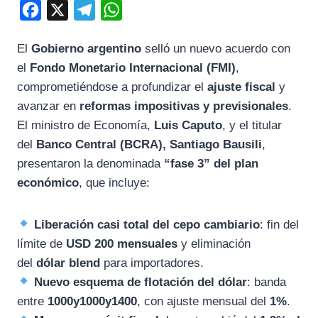
F
X
T
W
a
e
h
El
Gobierno argentino
selló un nuevo acuerdo con
c
l
a
el
Fondo Monetario Internacional (FMI)
,
e
e
t
comprometiéndose a profundizar el
ajuste fiscal
y
b
g
s
avanzar en
reformas impositivas y previsionales
.
o
r
A
El ministro de Economía,
Luis Caputo
, y el titular
o
a
p
del
Banco Central (BCRA), Santiago Bausili
,
k
m
p
presentaron la denominada
“fase 3” del plan
económico
, que incluye:
Liberación casi total del cepo cambiario
: fin del
límite de
USD 200 mensuales
y eliminación
del
dólar blend
para importadores.
Nuevo esquema de flotación del dólar
: banda
entre
1000y
1000
y
1400
, con ajuste mensual del
1%
.