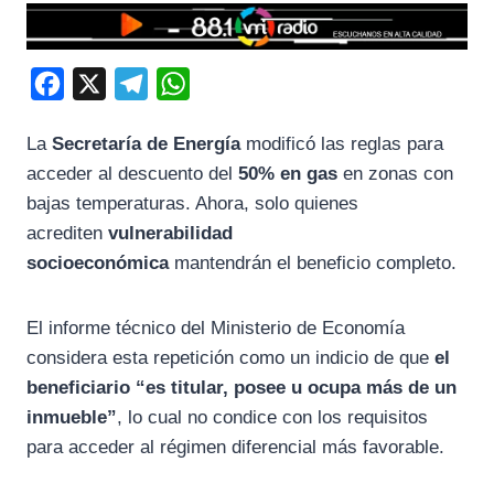
F
X
T
W
a
e
h
La
Secretaría de Energía
modificó las reglas para
c
l
a
acceder al descuento del
50% en gas
en zonas con
e
e
t
bajas temperaturas. Ahora, solo quienes
b
g
s
acrediten
vulnerabilidad
o
r
A
socioeconómica
mantendrán el beneficio completo.
o
a
p
k
m
p
El informe técnico del Ministerio de Economía
considera esta repetición como un indicio de que
el
beneficiario “es titular, posee u ocupa más de un
inmueble”
, lo cual no condice con los requisitos
para acceder al régimen diferencial más favorable.