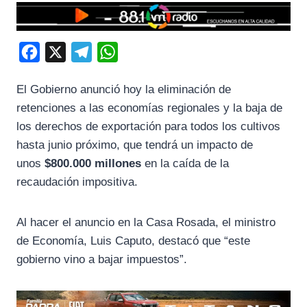
F
X
T
W
a
e
h
El Gobierno anunció hoy la eliminación de
c
l
a
retenciones a las economías regionales y la baja de
e
e
t
los derechos de exportación para todos los cultivos
b
g
s
hasta junio próximo, que tendrá un impacto de
o
r
A
unos
$800.000 millones
en la caída de la
o
a
p
recaudación impositiva.
k
m
p
Al hacer el anuncio en la Casa Rosada, el ministro
de Economía, Luis Caputo, destacó que “este
gobierno vino a bajar impuestos”.