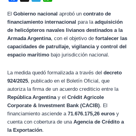
a
e
h
El
Gobierno nacional
aprobó un
contrato de
c
l
a
financiamiento internacional
para la
adquisición
e
e
t
de helicópteros navales livianos destinados a la
b
g
s
Armada Argentina
, con el objetivo de
fortalecer las
o
r
A
capacidades de patrullaje, vigilancia y control del
o
a
p
espacio marítimo
bajo jurisdicción nacional.
k
m
p
La medida quedó formalizada a través del
decreto
924/2025
, publicado en el Boletín Oficial, que
autoriza la firma de un acuerdo crediticio entre la
República Argentina
y el
Crédit Agricole
Corporate & Investment Bank
(CACIB)
. El
financiamiento asciende a
71.676.175,26 euros
y
cuenta con cobertura de una
Agencia de Crédito a
la Exportación
.