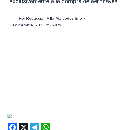
exclusivamente a la compra de aeronaves
Por
Redacción Villa Mercedes Info
29 diciembre, 2025 8:26 am
F
X
T
W