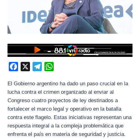
F
X
T
W
a
e
h
El Gobierno argentino ha dado un paso crucial en la
c
l
a
lucha contra el crimen organizado al enviar al
e
e
t
Congreso cuatro proyectos de ley destinados a
b
g
s
fortalecer el marco legal y operativo en la batalla
o
r
A
contra este flagelo. Estas iniciativas representan una
o
a
p
respuesta integral a la compleja problemática que
k
m
p
enfrenta el país en materia de seguridad y justicia.