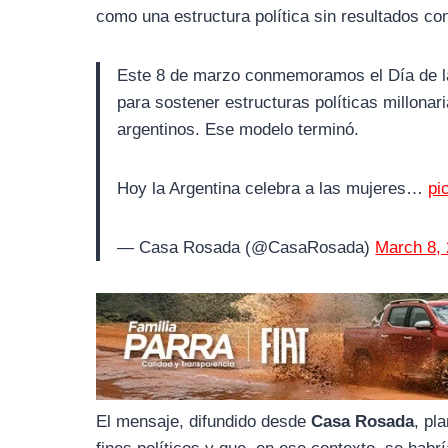
o
r
A
como una estructura política sin resultados co
o
a
p
k
m
p
Este 8 de marzo conmemoramos el Día de la
para sostener estructuras políticas millonar
argentinos. Ese modelo terminó.
Hoy la Argentina celebra a las mujeres…
pi
— Casa Rosada (@CasaRosada)
March 8,
El mensaje, difundido desde
Casa Rosada
, pl