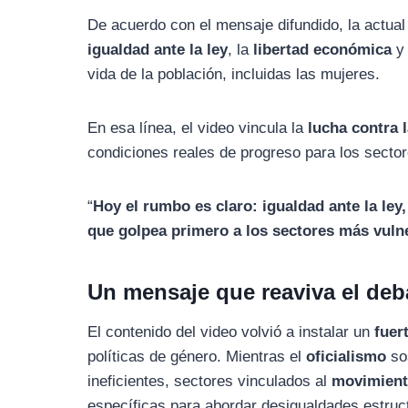
De acuerdo con el mensaje difundido, la actual
igualdad ante la ley
, la
libertad económica
y
vida de la población, incluidas las mujeres.
En esa línea, el video vincula la
lucha contra l
condiciones reales de progreso para los secto
“
Hoy el rumbo es claro: igualdad ante la ley,
que golpea primero a los sectores más vuln
Un mensaje que reaviva el deba
El contenido del video volvió a instalar un
fuer
políticas de género. Mientras el
oficialismo
sos
ineficientes, sectores vinculados al
movimient
específicas para abordar desigualdades estruc