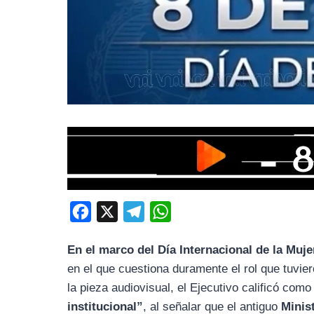
F
X
T
W
a
e
h
En el marco del Día Internacional de la Muje
c
l
a
en el que cuestiona duramente el rol que tuvie
e
e
t
la pieza audiovisual, el Ejecutivo calificó com
b
g
s
institucional”
, al señalar que el antiguo
Minis