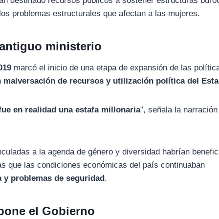
rían destinado recursos públicos a sostener estructuras buro
los problemas estructurales que afectan a las mujeres.
 antiguo ministerio
019
marcó el inicio de una etapa de expansión de las polític
n
malversación de recursos y utilización política del Est
e en realidad una estafa millonaria
”, señala la narración
vinculadas a la agenda de género y diversidad habrían benefi
as que las condiciones económicas del país continuaban
za y problemas de seguridad
.
pone el Gobierno