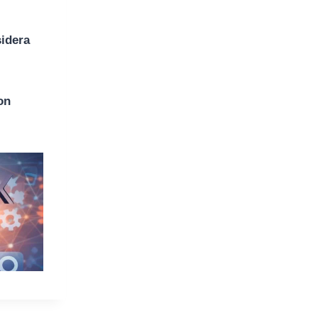
sidera
on