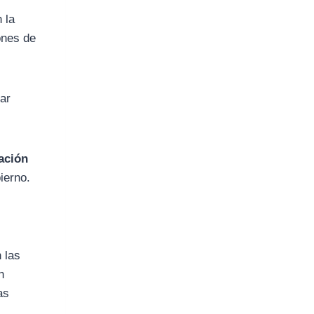
 la
ones de
rar
lación
bierno.
n las
n
as