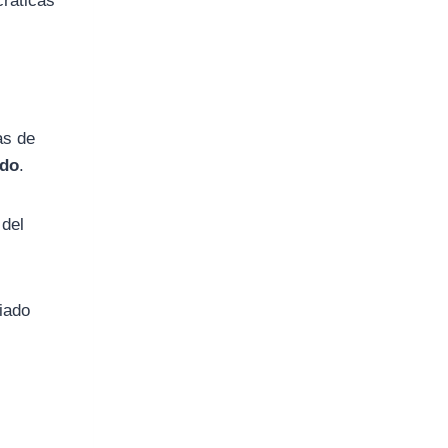
cráticas
as de
ado
.
 del
ciado