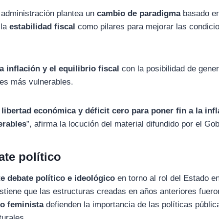
 administración plantea un
cambio de paradigma
basado en
 la
estabilidad fiscal
como pilares para mejorar las condici
a inflación y el equilibrio fiscal
con la posibilidad de gene
res más vulnerables.
 libertad económica y déficit cero para poner fin a la inf
erables
”, afirma la locución del material difundido por el Go
te político
te debate político e ideológico
en torno al rol del Estado e
tiene que las estructuras creadas en años anteriores fuero
o feminista
defienden la importancia de las políticas públic
turales.