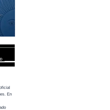
ficial
res. En
nado