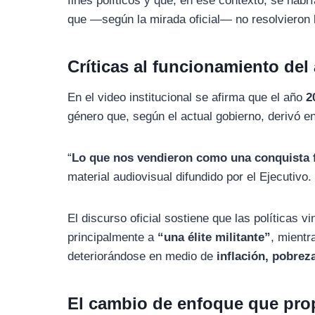
fines políticos y que, en ese contexto, se hab
que —según la mirada oficial— no resolvieron 
Críticas al funcionamiento del
En el video institucional se afirma que el año
2
género que, según el actual gobierno, derivó e
“
Lo que nos vendieron como una conquista fu
material audiovisual difundido por el Ejecutivo.
El discurso oficial sostiene que las políticas 
principalmente a
“una élite militante”
, mientr
deteriorándose en medio de
inflación, pobre
El cambio de enfoque que pro