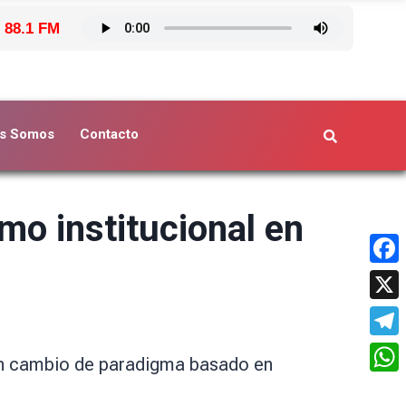
 88.1 FM
s Somos
Contacto
mo institucional en
Face
X
Tele
 un cambio de paradigma basado en
What