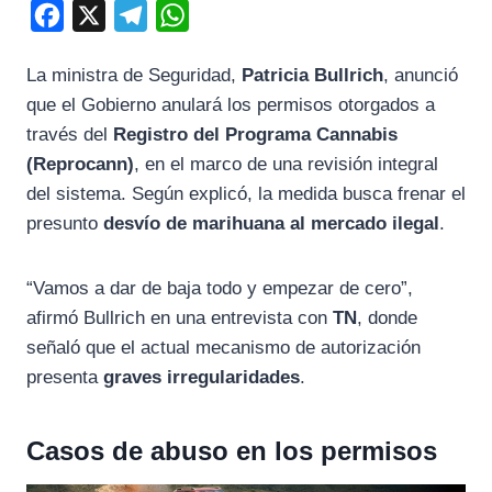
F
X
T
W
a
e
h
La ministra de Seguridad,
Patricia Bullrich
, anunció
c
l
a
que el Gobierno anulará los permisos otorgados a
e
e
t
través del
Registro del Programa Cannabis
b
g
s
(Reprocann)
, en el marco de una revisión integral
o
r
A
del sistema. Según explicó, la medida busca frenar el
o
a
p
presunto
desvío de marihuana al mercado ilegal
.
k
m
p
“Vamos a dar de baja todo y empezar de cero”,
afirmó Bullrich en una entrevista con
TN
, donde
señaló que el actual mecanismo de autorización
presenta
graves irregularidades
.
Casos de abuso en los permisos