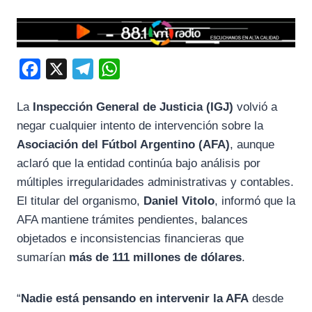
F
X
T
W
a
e
h
La
Inspección General de Justicia (IGJ)
volvió a
c
l
a
negar cualquier intento de intervención sobre la
e
e
t
Asociación del Fútbol Argentino (AFA)
, aunque
b
g
s
aclaró que la entidad continúa bajo análisis por
o
r
A
múltiples irregularidades administrativas y contables.
o
a
p
El titular del organismo,
Daniel Vitolo
, informó que la
k
m
p
AFA mantiene trámites pendientes, balances
objetados e inconsistencias financieras que
sumarían
más de 111 millones de dólares
.
“
Nadie está pensando en intervenir la AFA
desde