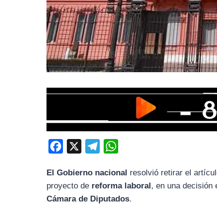
F
X
T
W
a
e
h
El Gobierno nacional
resolvió retirar el artí
c
l
a
proyecto de
reforma laboral
, en una decisión 
e
e
t
Cámara de Diputados
.
b
g
s