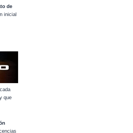
to de
 inicial
ocada
 y que
ón
icencias