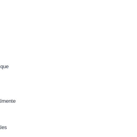
 que
almente
ales