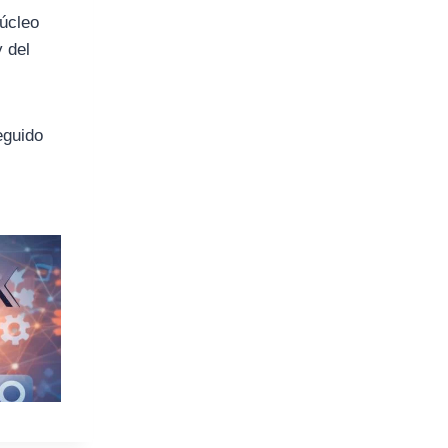
núcleo
y del
eguido