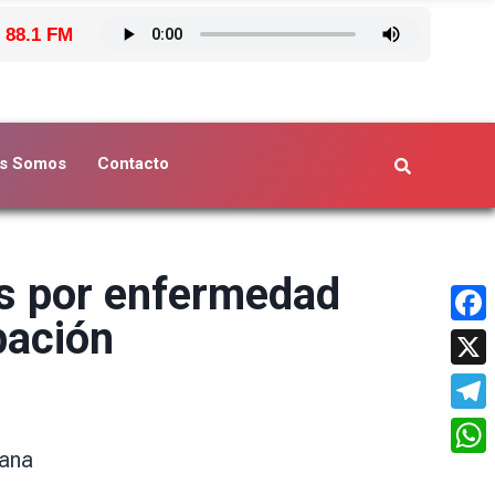
 88.1 FM
s Somos
Contacto
ias por enfermedad
bación
Face
X
Tele
mana
What