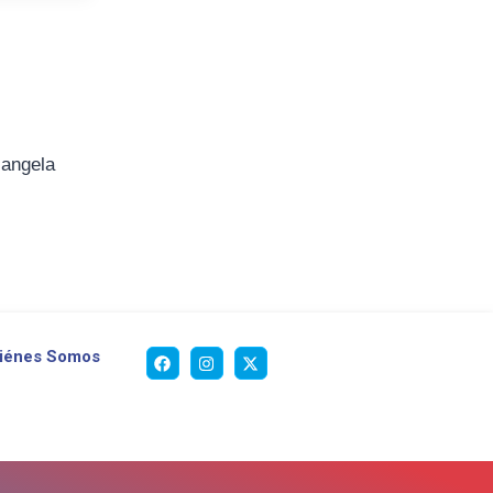
iangela
iénes Somos