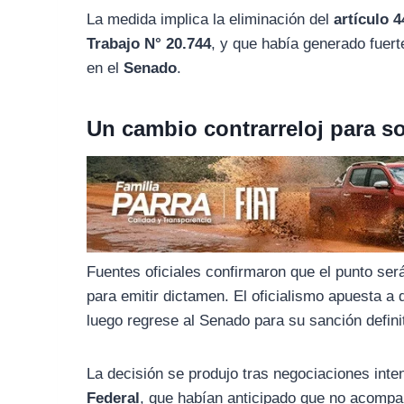
o
r
A
La medida implica la eliminación del
artículo 4
o
a
p
Trabajo N° 20.744
, y que había generado fuert
k
m
p
en el
Senado
.
Un cambio contrarreloj para s
Fuentes oficiales confirmaron que el punto se
para emitir dictamen. El oficialismo apuesta a
luego regrese al Senado para su sanción defini
La decisión se produjo tras negociaciones inte
Federal
, que habían anticipado que no acompaña