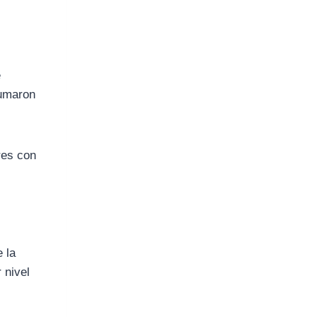
e
sumaron
res con
e la
 nivel