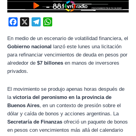
F
X
T
W
a
e
h
En medio de un escenario de volatilidad financiera, el
c
l
a
Gobierno nacional
lanzó este lunes una licitación
e
e
t
para refinanciar vencimientos de deuda en pesos por
b
g
s
alrededor de
$7 billones
en manos de inversores
o
r
A
privados.
o
a
p
k
m
p
El movimiento se produjo apenas horas después de
la
victoria del peronismo en la provincia de
Buenos Aires
, en un contexto de presión sobre el
dólar y caída de bonos y acciones argentinas. La
Secretaría de Finanzas
ofreció un paquete de bonos
en pesos con vencimientos más allá del calendario