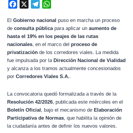
F
X
T
W
a
e
h
El
Gobierno nacional
puso en marcha un proceso
c
l
a
de
consulta pública
para aplicar un
aumento de
e
e
t
hasta el 19% en los peajes de las rutas
b
g
s
nacionales
, en el marco del
proceso de
o
r
A
privatización
de los corredores viales. La medida
o
a
p
fue impulsada por la
Dirección Nacional de Vialidad
k
m
p
y alcanza a los tramos actualmente concesionados
por
Corredores Viales S.A.
.
La convocatoria quedó formalizada a través de la
Resolución 42/2026
, publicada este miércoles en el
Boletín Oficial
, bajo el mecanismo de
Elaboración
Participativa de Normas
, que habilita la opinión de
la ciudadanía antes de definir los nuevos valores.