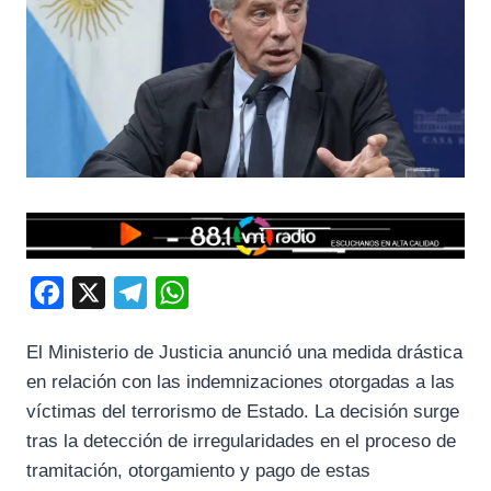
F
X
T
W
a
e
h
El Ministerio de Justicia anunció una medida drástica
c
l
a
en relación con las indemnizaciones otorgadas a las
e
e
t
víctimas del terrorismo de Estado. La decisión surge
b
g
s
tras la detección de irregularidades en el proceso de
o
r
A
tramitación, otorgamiento y pago de estas
o
a
p