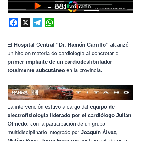
F
X
T
W
a
e
h
c
l
a
El
Hospital Central “Dr. Ramón Carrillo”
alcanzó
e
e
t
un hito en materia de cardiología al concretar el
b
g
s
primer implante de un cardiodesfibrilador
o
r
A
totalmente subcutáneo
en la provincia.
o
a
p
k
m
p
La intervención estuvo a cargo del
equipo de
electrofisiología liderado por el cardiólogo Julián
Olmedo
, con la participación de un grupo
multidisciplinario integrado por
Joaquín Álvez
,
Matías Sosa
,
Jorge Figueroa
, instrumentadores y