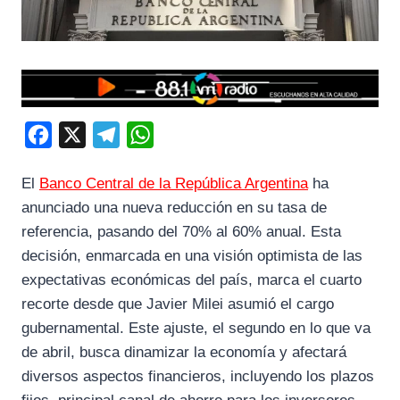
F
X
T
W
a
e
h
El
Banco Central de la República Argentina
ha
c
l
a
anunciado una nueva reducción en su tasa de
e
e
t
referencia, pasando del 70% al 60% anual. Esta
b
g
s
decisión, enmarcada en una visión optimista de las
o
r
A
expectativas económicas del país, marca el cuarto
o
a
p
recorte desde que Javier Milei asumió el cargo
k
m
p
gubernamental. Este ajuste, el segundo en lo que va
de abril, busca dinamizar la economía y afectará
diversos aspectos financieros, incluyendo los plazos