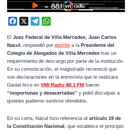
F
X
T
W
a
e
h
El
Juez Federal de Villa Mercedes, Juan Carlos
c
l
a
Nacul
, respondió por
escrito
a la
Presidente del
e
e
t
Colegio de Abogados de Villa Mercedes
tras un
b
g
s
requerimiento de descargo por parte de la institución.
o
r
A
En su comunicación, el magistrado reconoció que
o
a
p
sus declaraciones en la entrevista que le realizara
k
m
p
Daniel Arce en
VMI Radio 88.1 FM
fueron
“inoportunas y desacertadas”
y pidió disculpas a
quienes pudieron sentirse ofendidos.
En su carta, Nacul hizo referencia al
artículo 19 de
la Constitución Nacional
, que establece el principio