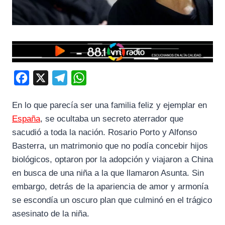
F
X
T
W
a
e
h
En lo que parecía ser una familia feliz y ejemplar en
c
l
a
España
, se ocultaba un secreto aterrador que
e
e
t
sacudió a toda la nación. Rosario Porto y Alfonso
b
g
s
Basterra, un matrimonio que no podía concebir hijos
o
r
A
biológicos, optaron por la adopción y viajaron a China
o
a
p
en busca de una niña a la que llamaron Asunta. Sin
k
m
p
embargo, detrás de la apariencia de amor y armonía
se escondía un oscuro plan que culminó en el trágico
asesinato de la niña.