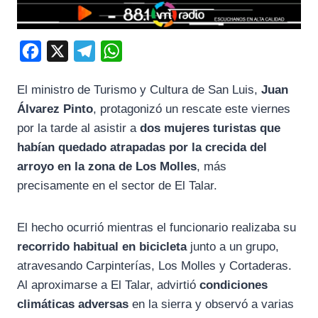
F
X
T
W
a
e
h
El ministro de Turismo y Cultura de San Luis,
Juan
c
l
a
Álvarez Pinto
, protagonizó un rescate este viernes
e
e
t
por la tarde al asistir a
dos mujeres turistas que
b
g
s
habían quedado atrapadas por la crecida del
o
r
A
arroyo en la zona de
Los Molles
, más
o
a
p
precisamente en el sector de El Talar.
k
m
p
El hecho ocurrió mientras el funcionario realizaba su
recorrido habitual en bicicleta
junto a un grupo,
atravesando Carpinterías, Los Molles y Cortaderas.
Al aproximarse a El Talar, advirtió
condiciones
climáticas adversas
en la sierra y observó a varias