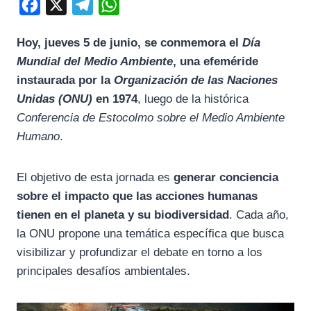
F
X
T
W
a
e
h
Hoy, jueves 5 de junio, se conmemora el
Día
c
l
a
Mundial del Medio Ambiente
, una efeméride
e
e
t
instaurada por la
Organización de las Naciones
b
g
s
Unidas (ONU)
en 1974
, luego de la histórica
o
r
A
Conferencia de Estocolmo sobre el Medio Ambiente
o
a
p
Humano
.
k
m
p
El objetivo de esta jornada es
generar conciencia
sobre el impacto que las acciones humanas
tienen en el planeta y su biodiversidad
. Cada año,
la ONU propone una temática específica que busca
visibilizar y profundizar el debate en torno a los
principales desafíos ambientales.