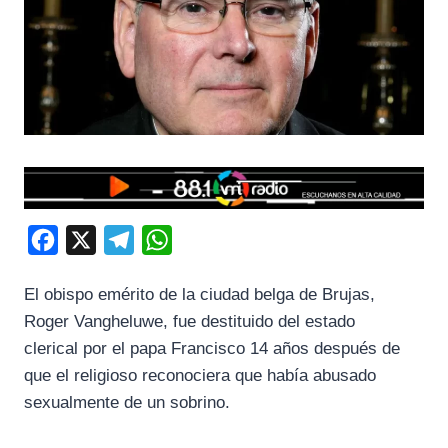
F
X
T
W
a
e
h
El obispo emérito de la ciudad belga de Brujas,
c
l
a
Roger Vangheluwe, fue destituido del estado
e
e
t
clerical por el papa Francisco 14 años después de
b
g
s
que el religioso reconociera que había abusado
o
r
A
sexualmente de un sobrino.
o
a
p