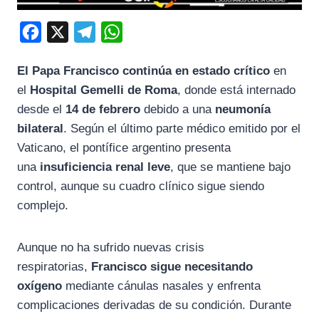
F
X
T
W
a
e
h
El Papa Francisco continúa en estado crítico
en
c
l
a
el
Hospital Gemelli de Roma
, donde está internado
e
e
t
desde el
14 de febrero
debido a una
neumonía
b
g
s
bilateral
. Según el último parte médico emitido por el
o
r
A
Vaticano, el pontífice argentino presenta
o
a
p
una
insuficiencia renal leve
, que se mantiene bajo
k
m
p
control, aunque su cuadro clínico sigue siendo
complejo.
Aunque no ha sufrido nuevas crisis
respiratorias,
Francisco sigue necesitando
oxígeno
mediante cánulas nasales y enfrenta
complicaciones derivadas de su condición. Durante