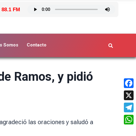
 88.1 FM
s Somos
Contacto
de Ramos, y pidió
Face
X
Tele
 agradeció las oraciones y saludó a
What