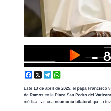
F
X
T
W
a
e
h
Este
13 de abril de 2025
, el
papa Francisco
vo
c
l
a
de Ramos
en la
Plaza San Pedro del Vatican
e
e
t
médica tras una
neumonía bilateral
que lo tu
b
g
s