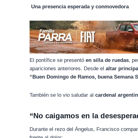
o
r
A
Una presencia esperada y conmovedora
o
a
p
k
m
p
El pontífice se presentó
en silla de ruedas
, p
apariciones anteriores. Desde el
altar principa
“Buen Domingo de Ramos, buena Semana S
También se lo vio saludar al
cardenal argenti
“No caigamos en la desespera
Durante el rezo del Ángelus, Francisco compar
frente al dolor: