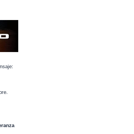
nsaje:
bre.
peranza