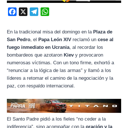
F
X
T
W
a
e
h
c
l
a
En la tradicional misa del domingo en la
Plaza de
e
e
t
San Pedro
, el
Papa León XIV
reclamó un
cese al
b
g
s
fuego inmediato en Ucrania
, al recordar los
o
r
A
bombardeos que azotaron
Kiev
y provocaron
numerosas víctimas. Con un tono firme, exhortó a
o
a
p
“renunciar a la lógica de las armas” y llamó a los
k
m
p
líderes a retomar el camino de la negociación y la
paz, con respaldo internacional.
El Santo Padre pidió a los fieles “no ceder a la
indiferencia”, sino acompañar con la
oración y la