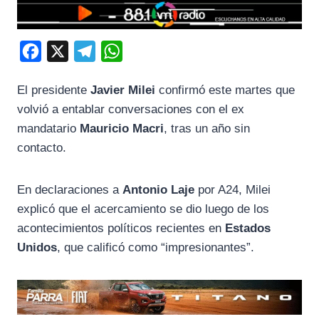
F
X
T
W
a
e
h
El presidente
Javier Milei
confirmó este martes que
c
l
a
volvió a entablar conversaciones con el ex
e
e
t
mandatario
Mauricio Macri
, tras un año sin
b
g
s
contacto.
o
r
A
o
a
p
En declaraciones a
Antonio Laje
por A24, Milei
k
m
p
explicó que el acercamiento se dio luego de los
acontecimientos políticos recientes en
Estados
Unidos
, que calificó como “impresionantes”.