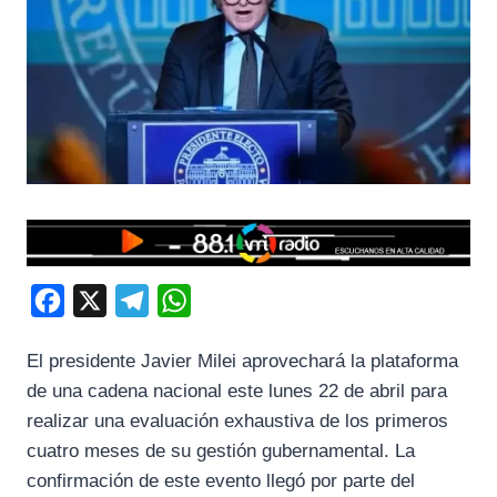
F
X
T
W
a
e
h
El presidente Javier Milei aprovechará la plataforma
c
l
a
de una cadena nacional este lunes 22 de abril para
e
e
t
realizar una evaluación exhaustiva de los primeros
b
g
s
cuatro meses de su gestión gubernamental. La
o
r
A
confirmación de este evento llegó por parte del