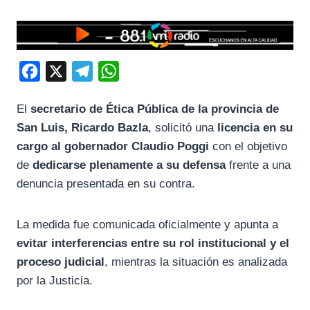
F
X
T
W
a
e
h
El
secretario de Ética Pública de la provincia de
c
l
a
San Luis, Ricardo Bazla
, solicitó una
licencia en su
e
e
t
cargo al gobernador Claudio Poggi
con el objetivo
b
g
s
de
dedicarse plenamente a su defensa
frente a una
o
r
A
denuncia presentada en su contra.
o
a
p
k
m
p
La medida fue comunicada oficialmente y apunta a
evitar interferencias entre su rol institucional y el
proceso judicial
, mientras la situación es analizada
por la Justicia.