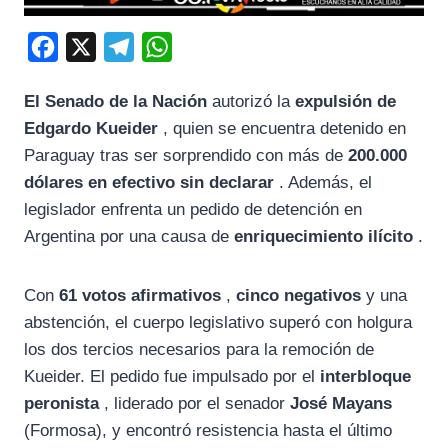
F
X
T
W
a
e
h
El Senado de la Nación
autorizó la
expulsión de
c
l
a
Edgardo Kueider
, quien se encuentra detenido en
e
e
t
Paraguay tras ser sorprendido con más de
200.000
b
g
s
dólares en efectivo sin declarar
. Además, el
o
r
A
legislador enfrenta un pedido de detención en
o
a
p
Argentina por una causa de
enriquecimiento ilícito
.
k
m
p
Con
61 votos afirmativos
,
cinco negativos
y una
abstención, el cuerpo legislativo superó con holgura
los dos tercios necesarios para la remoción de
Kueider. El pedido fue impulsado por el
interbloque
peronista
, liderado por el senador
José Mayans
(Formosa), y encontró resistencia hasta el último