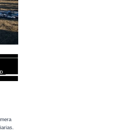
rimera
arias.