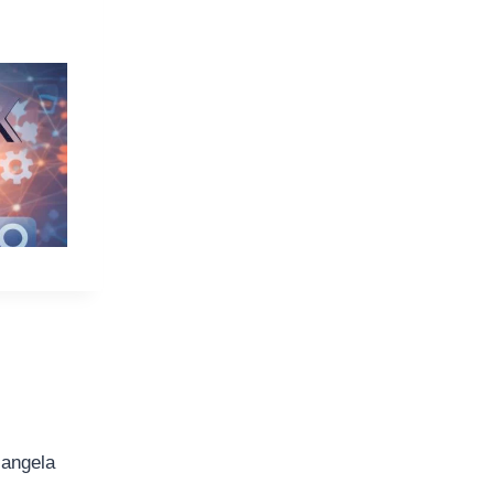
iangela