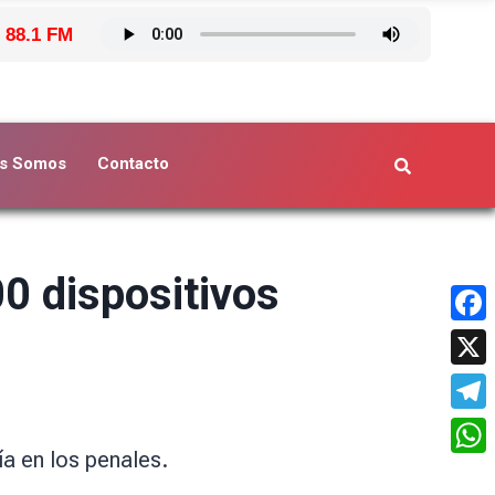
 88.1 FM
s Somos
Contacto
00 dispositivos
Face
X
Tele
ía en los penales.
What