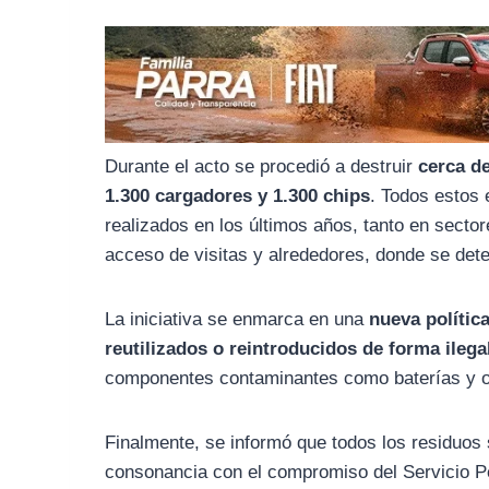
o
r
A
o
a
p
k
m
p
Durante el acto se procedió a destruir
cerca de
1.300 cargadores y 1.300 chips
. Todos estos
realizados en los últimos años, tanto en secto
acceso de visitas y alrededores, donde se det
La iniciativa se enmarca en una
nueva política
reutilizados o reintroducidos de forma ilega
componentes contaminantes como baterías y o
Finalmente, se informó que todos los residuos
consonancia con el compromiso del Servicio P