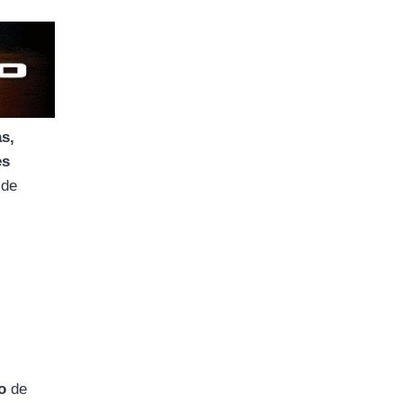
as,
es
 de
o
de