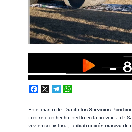
F
X
T
W
a
e
h
c
l
a
En el marco del
Día de los Servicios Peniten
e
e
t
concretó un hecho inédito en la provincia de S
b
g
s
vez en su historia, la
destrucción masiva de d