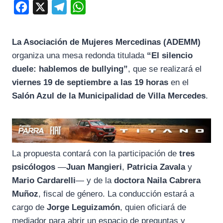
F
X
T
W
a
e
h
c
l
a
La Asociación de Mujeres Mercedinas (ADEMM)
e
e
t
organiza una mesa redonda titulada
“El silencio
b
g
s
duele: hablemos de bullying”
, que se realizará el
o
r
A
viernes 19 de septiembre a las 19 horas
en el
Salón Azul de la Municipalidad de Villa Mercedes
.
o
a
p
k
m
p
La propuesta contará con la participación de
tres
psicólogos
—
Juan Mangieri
,
Patricia Zavala
y
Mario Cardarelli
— y de la
doctora Naila Cabrera
Muñoz
, fiscal de género. La conducción estará a
cargo de
Jorge Leguizamón
, quien oficiará de
mediador para abrir un espacio de preguntas y