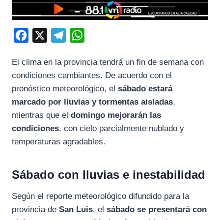
F
X
T
W
a
e
h
El
clima
en
la
provincia
tendrá
un
fin
de
semana
con
c
l
a
condiciones
cambiantes.
De
acuerdo
con
el
e
e
t
pronóstico
meteorológico,
el
sábado
estará
b
g
s
marcado
por
lluvias
y
tormentas
aisladas
,
o
r
A
mientras
que
el
domingo
mejorarán
las
o
a
p
condiciones
,
con
cielo
parcialmente
nublado
y
k
m
p
temperaturas
agradables.
Sábado
con
lluvias
e
inestabilidad
Según
el
reporte
meteorológico
difundido
para
la
provincia
de
San
Luis
,
el
sábado
se
presentará
con