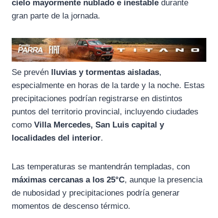
cielo
mayormente
nublado
e
inestable
durante
gran
parte
de
la
jornada.
Se
prevén
lluvias
y
tormentas
aisladas
,
especialmente
en
horas
de
la
tarde
y
la
noche.
Estas
precipitaciones
podrían
registrarse
en
distintos
puntos
del
territorio
provincial,
incluyendo
ciudades
como
Villa
Mercedes,
San
Luis
capital
y
localidades
del
interior
.
Las
temperaturas
se
mantendrán
templadas,
con
máximas
cercanas
a
los
25°
C
,
aunque
la
presencia
de
nubosidad
y
precipitaciones
podría
generar
momentos
de
descenso
térmico.