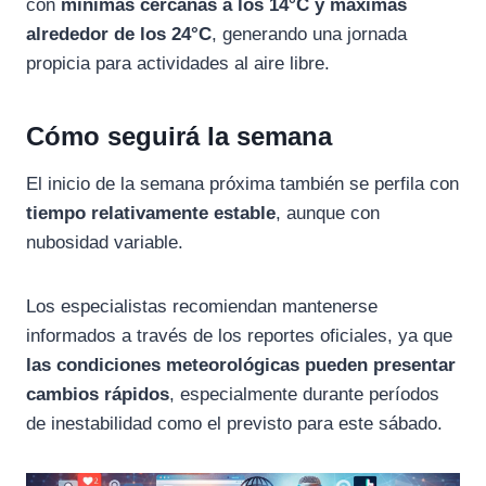
con
mínimas
cercanas
a
los
14°
C
y
máximas
alrededor
de
los
24°
C
,
generando
una
jornada
propicia
para
actividades
al
aire
libre.
Cómo
seguirá
la
semana
El
inicio
de
la
semana
próxima
también
se
perfila
con
tiempo
relativamente
estable
,
aunque
con
nubosidad
variable.
Los
especialistas
recomiendan
mantenerse
informados
a
través
de
los
reportes
oficiales,
ya
que
las
condiciones
meteorológicas
pueden
presentar
cambios
rápidos
,
especialmente
durante
períodos
de
inestabilidad
como
el
previsto
para
este
sábado.