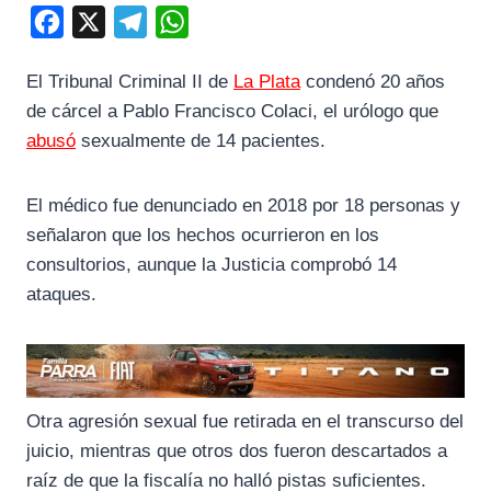
F
X
T
W
a
e
h
El Tribunal Criminal II de
La Plata
condenó 20 años
c
l
a
de cárcel a Pablo Francisco Colaci, el urólogo que
e
e
t
abusó
sexualmente de 14 pacientes.
b
g
s
o
r
A
El médico fue denunciado en 2018 por 18 personas y
o
a
p
señalaron que los hechos ocurrieron en los
k
m
p
consultorios, aunque la Justicia comprobó 14
ataques.
Otra agresión sexual fue retirada en el transcurso del
juicio, mientras que otros dos fueron descartados a
raíz de que la fiscalía no halló pistas suficientes.