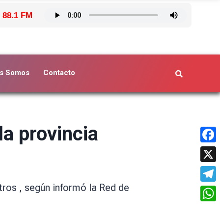
 88.1 FM
s Somos
Contacto
la provincia
Face
X
tros , según informó la Red de
Tele
What