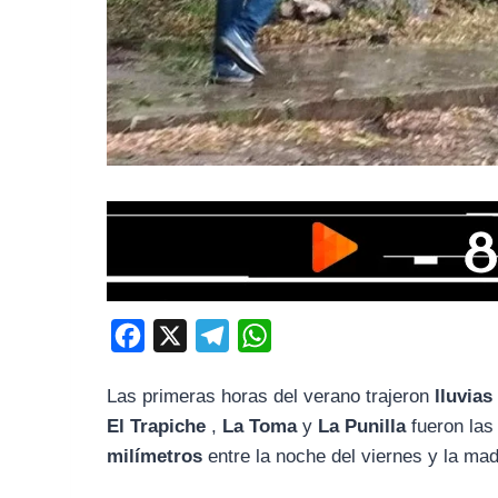
F
X
T
W
a
e
h
Las primeras horas del verano trajeron
lluvias
c
l
a
El Trapiche
,
La Toma
y
La Punilla
fueron las
e
e
t
milímetros
entre la noche del viernes y la ma
b
g
s