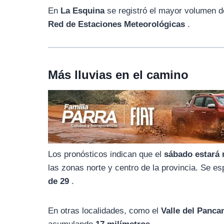
o
r
A
En
La Esquina
se registró el mayor volumen d
o
a
p
Red de Estaciones Meteorológicas
.
k
m
p
Más lluvias en el camino
Los pronósticos indican que el
sábado estará
las zonas norte y centro de la provincia. Se 
de 29
.
En otras localidades, como el
Valle del Panca