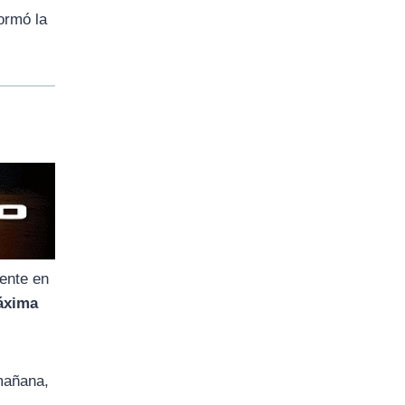
ormó la
mente en
áxima
 mañana,