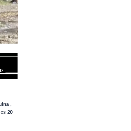
uina
,
 los
20