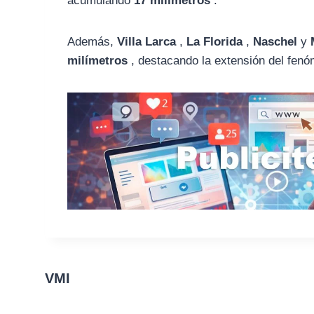
acumulando
17 milímetros
.
Además,
Villa Larca
,
La Florida
,
Naschel
y
milímetros
, destacando la extensión del fenóme
VMI