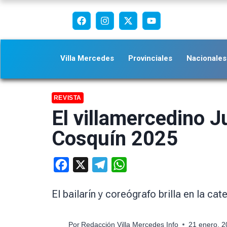
Villa Mercedes
Provinciales
Nacionales
REVISTA
El villamercedino J
Cosquín 2025
Facebook
X
Telegram
WhatsApp
El bailarín y coreógrafo brilla en la c
Por
Redacción Villa Mercedes Info
21 enero, 