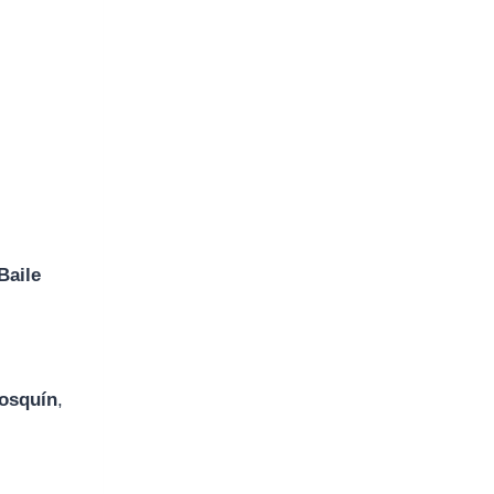
Baile
Cosquín
,