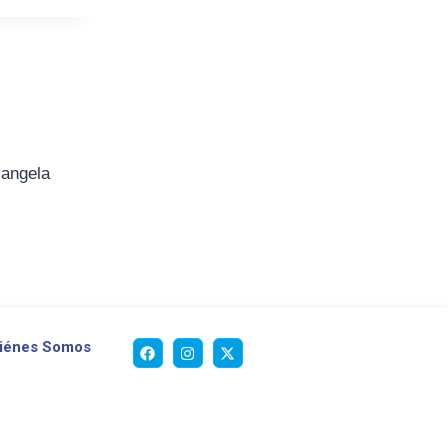
iangela
iénes Somos