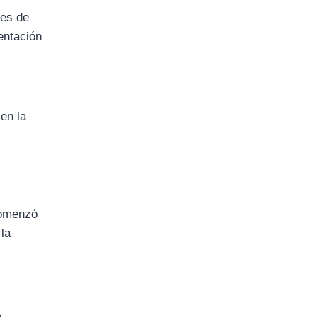
res de
entación
 en la
omenzó
 la
o