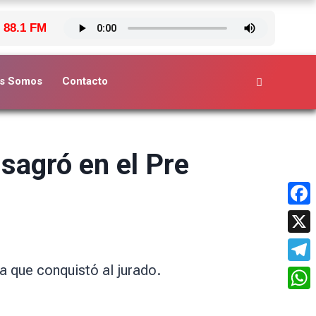
 88.1 FM
s Somos
Contacto
sagró en el Pre
Face
X
ta que conquistó al jurado.
Tele
What