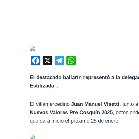
F
X
T
W
a
e
h
El destacado bailarín representó a la delega
c
l
a
Estilizada”.
e
e
t
b
g
s
El villamercedino
Juan Manuel Visetti
, junto
o
r
A
Nuevos Valores Pre Cosquín 2025
, obteniend
o
a
p
que dará inicio el próximo 25 de enero.
k
m
p