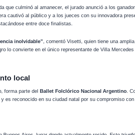
ada que culminó al amanecer, el jurado anunció a los ganado
ra cautivó al público y a los jueces con su innovadora pres
stacándose entre doce finalistas.
ncia inolvidable”
, comentó Visetti, quien tiene una amplia
gro lo convierte en el único representante de Villa Mercedes
nto local
go, forma parte del
Ballet Folclórico Nacional Argentino
. C
o” y es reconocido en su ciudad natal por su compromiso con
 Buenos Aires, lugar donde actualmente reside. Este triunf