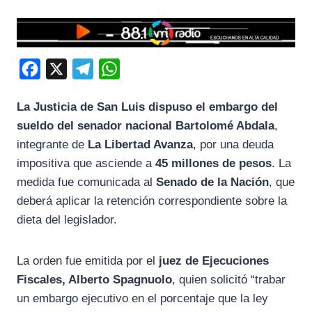
F
X
T
W
a
e
h
La Justicia de San Luis dispuso el embargo del
c
l
a
sueldo del senador nacional Bartolomé Abdala
,
e
e
t
integrante de
La Libertad Avanza
, por una deuda
b
g
s
impositiva que asciende a
45 millones de pesos
. La
o
r
A
medida fue comunicada al
Senado de la Nación
, que
o
a
p
deberá aplicar la retención correspondiente sobre la
k
m
p
dieta del legislador.
La orden fue emitida por el
juez de Ejecuciones
Fiscales, Alberto Spagnuolo
, quien solicitó “trabar
un embargo ejecutivo en el porcentaje que la ley