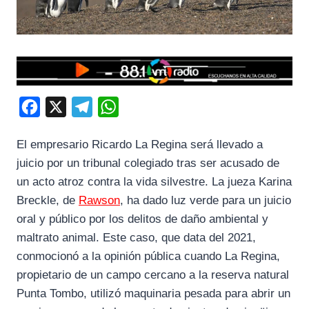
F
X
T
W
a
e
h
El empresario Ricardo La Regina será llevado a
c
l
a
juicio por un tribunal colegiado tras ser acusado de
e
e
t
un acto atroz contra la vida silvestre. La jueza Karina
b
g
s
Breckle, de
Rawson
, ha dado luz verde para un juicio
o
r
A
oral y público por los delitos de daño ambiental y
o
a
p
maltrato animal. Este caso, que data del 2021,
k
m
p
conmocionó a la opinión pública cuando La Regina,
propietario de un campo cercano a la reserva natural
Punta Tombo, utilizó maquinaria pesada para abrir un