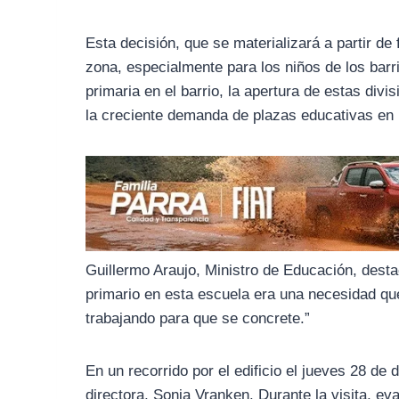
o
r
A
o
a
p
Esta decisión, que se materializará a partir de
k
m
p
zona, especialmente para los niños de los barr
primaria en el barrio, la apertura de estas div
la creciente demanda de plazas educativas en
Guillermo Araujo, Ministro de Educación, destacó
primario en esta escuela era una necesidad q
trabajando para que se concrete.”
En un recorrido por el edificio el jueves 28 de 
directora, Sonia Vranken. Durante la visita, ev