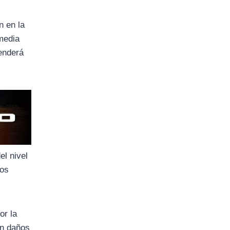
n en la
 media
tenderá
el nivel
mos
or la
on daños