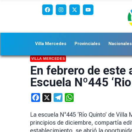
Villa Mercedes
Provinciales
Nacionales
VILLA MERCEDES
En febrero de este
Escuela Nº445 ‘Rio
Facebook
X
Telegram
WhatsApp
La escuela N°445 ‘Río Quinto’ de Vill
principios de diciembre, compartía ed
establecimiento, se abrió la oportunida