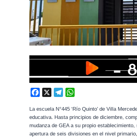
F
X
T
W
a
e
h
La escuela N°445 ‘Río Quinto’ de Villa Merced
c
l
a
educativa. Hasta principios de diciembre, comp
e
e
t
mudanza de GEA a su propio establecimiento, se
b
g
s
apertura de seis divisiones en el nivel primari