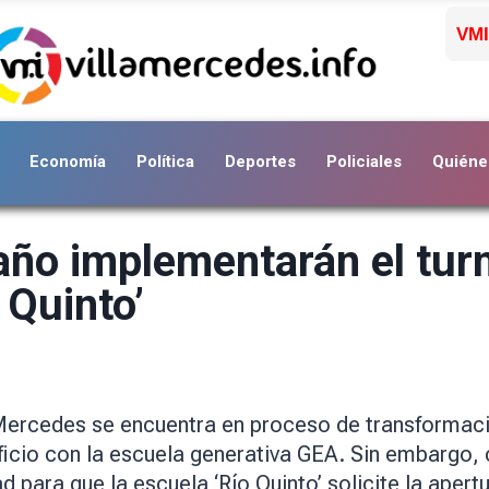
VMI
Economía
Política
Deportes
Policiales
Quiéne
 año implementarán el tur
 Quinto’
a Mercedes se encuentra en proceso de transformac
ificio con la escuela generativa GEA. Sin embargo,
d para que la escuela ‘Río Quinto’ solicite la apert