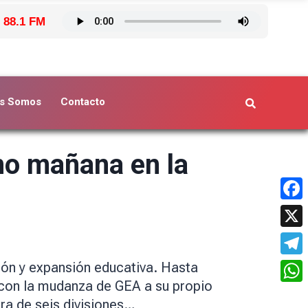
 88.1 FM
s Somos
Contacto
no mañana en la
Face
X
Tele
ión y expansión educativa. Hasta
 con la mudanza de GEA a su propio
What
ura de seis divisiones…