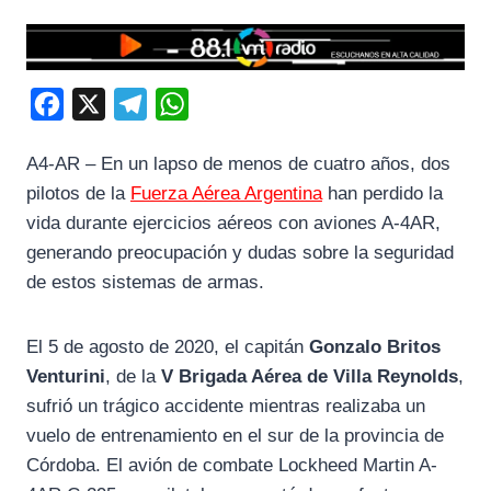
F
X
T
W
a
e
h
A4-AR – En un lapso de menos de cuatro años, dos
c
l
a
pilotos de la
Fuerza Aérea Argentina
han perdido la
e
e
t
vida durante ejercicios aéreos con aviones A-4AR,
b
g
s
generando preocupación y dudas sobre la seguridad
o
r
A
de estos sistemas de armas.
o
a
p
k
m
p
El 5 de agosto de 2020, el capitán
Gonzalo Britos
Venturini
, de la
V Brigada Aérea de Villa Reynolds
,
sufrió un trágico accidente mientras realizaba un
vuelo de entrenamiento en el sur de la provincia de
Córdoba. El avión de combate Lockheed Martin A-