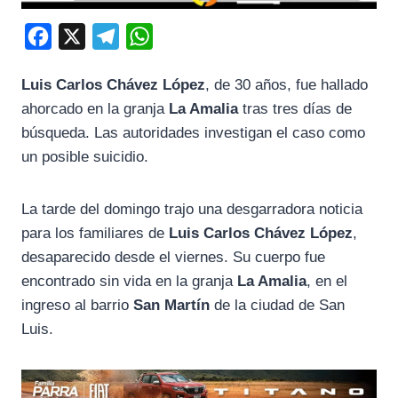
F
X
T
W
a
e
h
Luis Carlos Chávez López
, de 30 años, fue hallado
c
l
a
ahorcado en la granja
La Amalia
tras tres días de
e
e
t
búsqueda. Las autoridades investigan el caso como
b
g
s
un posible suicidio.
o
r
A
o
a
p
La tarde del domingo trajo una desgarradora noticia
k
m
p
para los familiares de
Luis Carlos Chávez López
,
desaparecido desde el viernes. Su cuerpo fue
encontrado sin vida en la granja
La Amalia
, en el
ingreso al barrio
San Martín
de la ciudad de San
Luis.