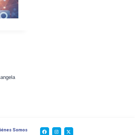
iangela
iénes Somos