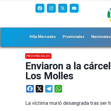
Villa Mercedes
Provinciales
Nacionales
PROVINCIALES
Enviaron a la cárce
Los Molles
Facebook
X
Telegram
WhatsApp
La víctima murió desangrada tras ser h