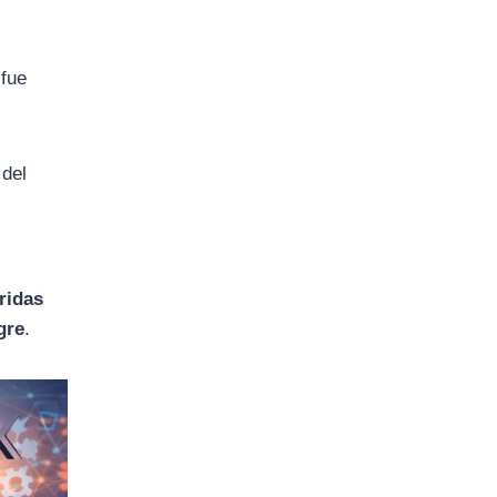
 fue
 del
ridas
gre
.