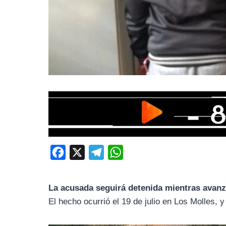
F
X
T
W
a
e
h
c
l
a
La acusada seguirá detenida mientras avanza
e
e
t
El hecho ocurrió el 19 de julio en Los Molles, y
b
g
s