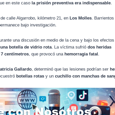
que en este caso
la prisión preventiva era indispensable
.
de calle Algarrobo, kilómetro 21, en
Los Molles
. Barrientos
permanece bajo investigación.
urante una discusión en medio de la cena y bajo los efectos
una botella de vidrio rota
. La víctima sufrió
dos heridas
e
7 centímetros
, que provocó una
hemorragia fatal
.
atricia Gallardo
, determinó que las lesiones podrían ser
he
secuestró
botellas rotas
y un
cuchillo con manchas de san