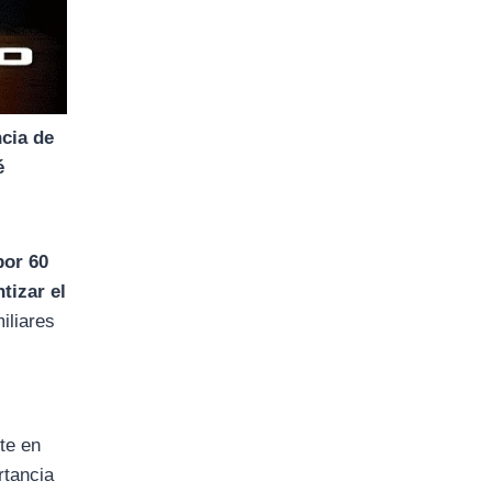
cia de
é
por 60
tizar el
iliares
nte en
rtancia