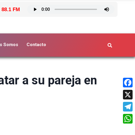
 88.1 FM
s Somos
Contacto
atar a su pareja en
Face
X
Tele
What