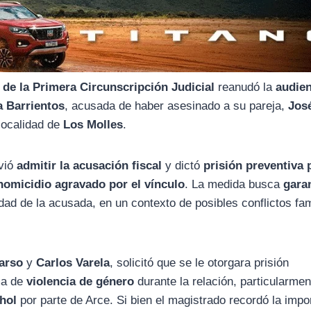
 de la Primera Circunscripción Judicial
reanudó la
audien
a Barrientos
, acusada de haber asesinado a su pareja,
Jos
 localidad de
Los Molles
.
vió
admitir la acusación fiscal
y dictó
prisión preventiva 
homicidio agravado por el vínculo
. La medida busca
garan
idad de la acusada, en un contexto de posibles conflictos fam
arso
y
Carlos Varela
, solicitó que se le otorgara prisión
ima de
violencia de género
durante la relación, particularme
hol
por parte de Arce. Si bien el magistrado recordó la impo