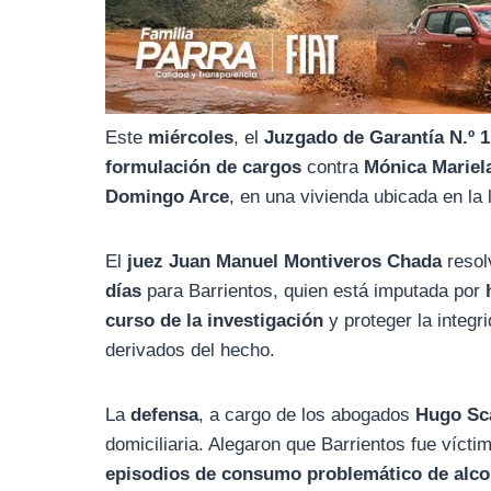
o
r
A
o
a
p
k
m
p
Este
miércoles
, el
Juzgado de Garantía N.º 1
formulación de cargos
contra
Mónica Mariel
Domingo Arce
, en una vivienda ubicada en la
El
juez Juan Manuel Montiveros Chada
resol
días
para Barrientos, quien está imputada por
curso de la investigación
y proteger la integr
derivados del hecho.
La
defensa
, a cargo de los abogados
Hugo Sc
domiciliaria. Alegaron que Barrientos fue víct
episodios de consumo problemático de alco