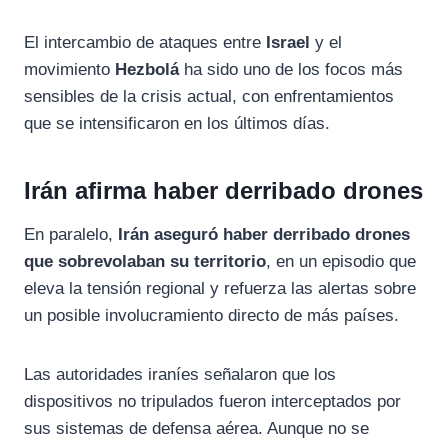
El
intercambio
de
ataques
entre
Israel
y
el
movimiento
Hezbolá
ha
sido
uno
de
los
focos
más
sensibles
de
la
crisis
actual,
con
enfrentamientos
que
se
intensificaron
en
los
últimos
días.
Irán
afirma
haber
derribado
drones
En
paralelo,
Irán
aseguró
haber
derribado
drones
que
sobrevolaban
su
territorio
,
en
un
episodio
que
eleva
la
tensión
regional
y
refuerza
las
alertas
sobre
un
posible
involucramiento
directo
de
más
países.
Las
autoridades
iraníes
señalaron
que
los
dispositivos
no
tripulados
fueron
interceptados
por
sus
sistemas
de
defensa
aérea.
Aunque
no
se