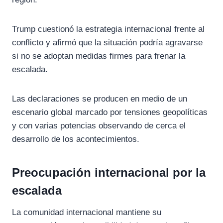
Trump
cuestionó
la
estrategia
internacional
frente
al
conflicto
y
afirmó
que
la
situación
podría
agravarse
si
no
se
adoptan
medidas
firmes
para
frenar
la
escalada.
Las
declaraciones
se
producen
en
medio
de
un
escenario
global
marcado
por
tensiones
geopolíticas
y
con
varias
potencias
observando
de
cerca
el
desarrollo
de
los
acontecimientos.
Preocupación
internacional
por
la
escalada
La
comunidad
internacional
mantiene
su