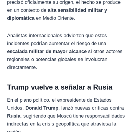
precisó
oficialmente
su
origen,
el
hecho
se
produce
en
un
contexto
de
alta
sensibilidad
militar
y
diplomática
en
Medio
Oriente.
Analistas
internacionales
advierten
que
estos
incidentes
podrían
aumentar
el
riesgo
de
una
escalada
militar
de
mayor
alcance
si
otros
actores
regionales
o
potencias
globales
se
involucran
directamente.
Trump
vuelve
a
señalar
a
Rusia
En
el
plano
político,
el
expresidente
de
Estados
Unidos,
Donald
Trump
,
lanzó
nuevas
críticas
contra
Rusia
,
sugiriendo
que
Moscú
tiene
responsabilidades
indirectas
en
la
crisis
geopolítica
que
atraviesa
la
región.