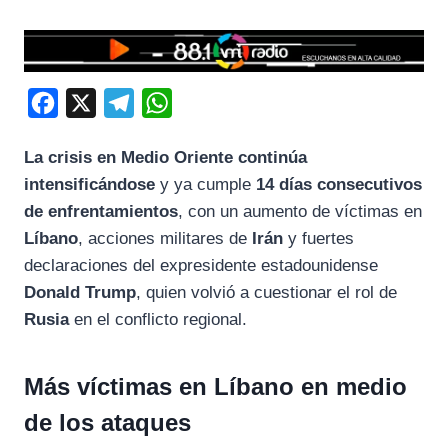
F
X
T
W
a
e
h
La
crisis
en
Medio
Oriente
continúa
c
l
a
intensificándose
y
ya
cumple
14
días
consecutivos
e
e
t
de
enfrentamientos
,
con
un
aumento
de
víctimas
en
b
g
s
Líbano
,
acciones
militares
de
Irán
y
fuertes
o
r
A
declaraciones
del
expresidente
estadounidense
o
a
p
Donald
Trump
,
quien
volvió
a
cuestionar
el
rol
de
k
m
p
Rusia
en
el
conflicto
regional.
Más
víctimas
en
Líbano
en
medio
de
los
ataques