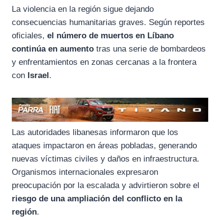
La
violencia
en
la
región
sigue
dejando
consecuencias
humanitarias
graves.
Según
reportes
oficiales,
el
número
de
muertos
en
Líbano
continúa
en
aumento
tras
una
serie
de
bombardeos
y
enfrentamientos
en
zonas
cercanas
a
la
frontera
con
Israel
.
Las
autoridades
libanesas
informaron
que
los
ataques
impactaron
en
áreas
pobladas,
generando
nuevas
víctimas
civiles
y
daños
en
infraestructura.
Organismos
internacionales
expresaron
preocupación
por
la
escalada
y
advirtieron
sobre
el
riesgo
de
una
ampliación
del
conflicto
en
la
región
.