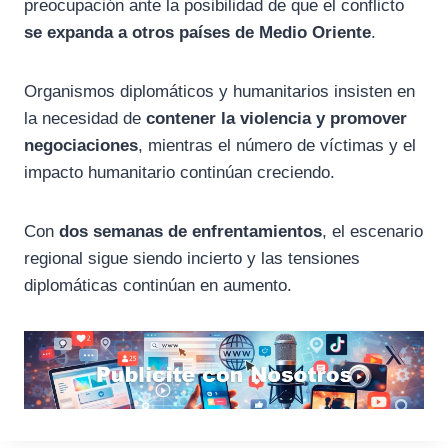
preocupación
ante
la
posibilidad
de
que
el
conflicto
se
expanda
a
otros
países
de
Medio
Oriente
.
Organismos
diplomáticos
y
humanitarios
insisten
en
la
necesidad
de
contener
la
violencia
y
promover
negociaciones
,
mientras
el
número
de
víctimas
y
el
impacto
humanitario
continúan
creciendo.
Con
dos
semanas
de
enfrentamientos
,
el
escenario
regional
sigue
siendo
incierto
y
las
tensiones
diplomáticas
continúan
en
aumento.